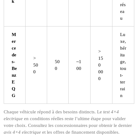
k
rés
ea
u
M
Lu
er
xe,
ce
hér
>
de
ita
>
15
s-
50
~1
ge,
50
0
Be
0
00
tou
0
00
nz
t-
0
E
ter
Q
rai
G
n
Chaque véhicule répond à des besoins distincts. Le
test 4×4
electrique
en conditions réelles reste l’ultime étape pour valider
votre choix. Consultez les concessionnaires pour obtenir le dernier
avis 4×4 electrique
et les offres de financement disponibles.