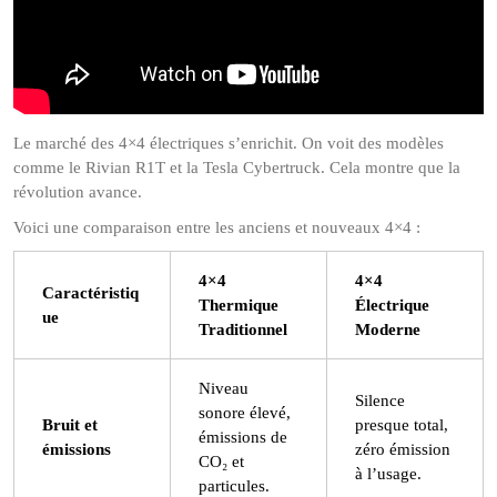
Le marché des 4×4 électriques s’enrichit. On voit des modèles
comme le Rivian R1T et la Tesla Cybertruck. Cela montre que la
révolution avance.
Voici une comparaison entre les anciens et nouveaux 4×4 :
4×4
4×4
Caractéristiq
Thermique
Électrique
ue
Traditionnel
Moderne
Niveau
Silence
sonore élevé,
Bruit et
presque total,
émissions de
émissions
zéro émission
CO₂ et
à l’usage.
particules.