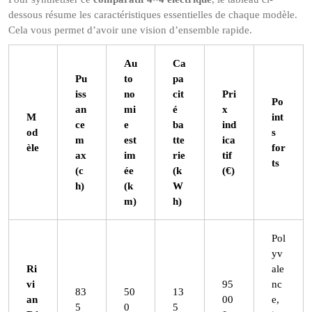
dessous résume les caractéristiques essentielles de chaque modèle.
Cela vous permet d’avoir une vision d’ensemble rapide.
Au
Ca
Pu
to
pa
iss
no
cit
Pri
Po
an
mi
é
x
M
int
ce
e
ba
ind
od
s
m
est
tte
ica
èle
for
ax
im
rie
tif
ts
(c
ée
(k
(€)
h)
(k
W
m)
h)
Pol
yv
Ri
ale
vi
95
nc
83
50
13
an
00
e,
5
0
5