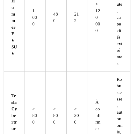
H
>
ute
u
1
12
,
m
48
21
00
0
ca
m
0
2
0
00
pa
er
0
cit
E
és
V
ext
SU
rê
V
me
s
Ro
bu
ste
Te
sse
sla
À
,
Cy
>
>
>
co
aut
be
80
80
20
nfi
on
rtr
0
0
0
rm
om
uc
er
ie,