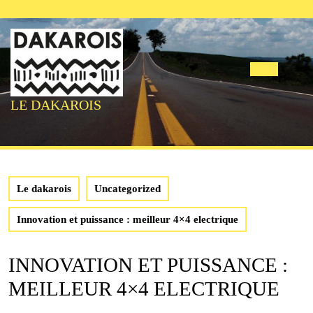
Skip
to
content
Open
LE DAKAROIS
Butto
Le dakarois
Uncategorized
Innovation et puissance : meilleur 4×4 electrique
INNOVATION ET PUISSANCE :
MEILLEUR 4×4 ELECTRIQUE