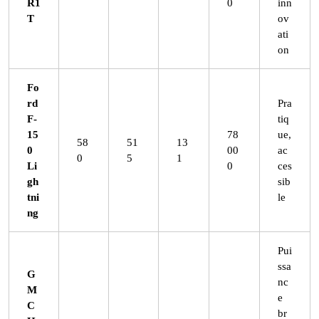
R1
0
inn
T
ov
ati
on
Fo
rd
Pra
F-
tiq
15
78
ue,
58
51
13
0
00
ac
0
5
1
Li
0
ces
gh
sib
tni
le
ng
Pui
ssa
G
nc
M
e
C
br