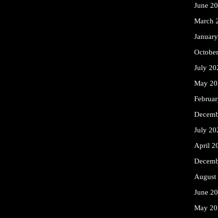
June 2
March 
Januar
Octobe
July 20
May 20
Februa
Decemb
July 20
April 2
Decemb
August
June 2
May 20