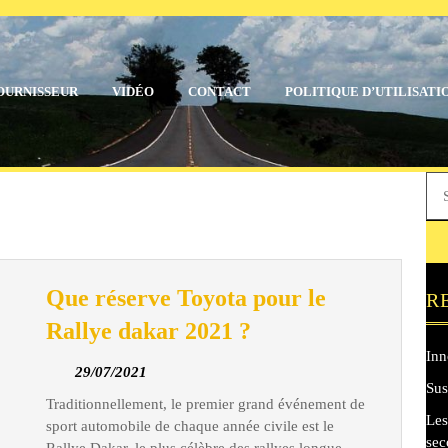
OURNISSEUR
VIDÉO
CONTACT
POLITIQUE D’UTILISATI
Sea
for:
Que réserve Toyota pour le
R
Que
Rallye dakar 2021 ?
réserve
Inn
29/07/2021
29/07/2021
Toyota
Sus
Traditionnellement, le premier grand événement de
pour
Les
sport automobile de chaque année civile est le
le
sec
Rallye Dakar, le plus célèbre des rallyes longue