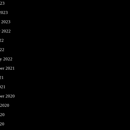
023
2023
y 2023
r 2022
22
22
ry 2022
er 2021
21
021
er 2020
 2020
020
20