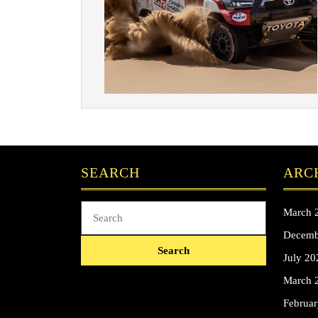
SEARCH
ARC
Search
March 
for:
Decemb
July 20
March 
Februa