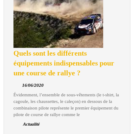
Quels sont les différents
équipements indispensables pour
Quels
une course de rallye ?
sont
16/06/2020
16/06/2020
les
Évidemment, l’ensemble de sous-vêtements (le t-shirt, la
différents
cagoule, les chaussettes, le caleçon) en dessous de la
équipements
combinaison pilote représente le premier équipement du
indispensables
pilote de course de rallye comme le
pour
Actualité
une