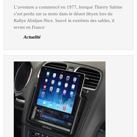
rallye
L’aventure a commencé en 1977, lorsque Thierry Sabine
Paris-
s’est perdu sur sa moto dans le désert libyen lors du
Dakar
Rallye Abidjan-Nice. Sauvé in extrémis des sables, il
de
revint en France
1979
Actualité
à
2000