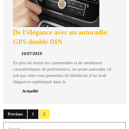
De l’élégance avec un autoradio
De
GPS double DIN
l’élégance
10/07/2019
10/07/2019
avec
En plus de toutes les commodités et de meilleures
un
caractéristiques de performance, un poste autoradio cd
autoradio
usb pas cher vous permettra de bénéficier d’un look
GPS
élégant et sophistiqué dans la
double
Actualité
DIN
Posts
Previous
1
2
pagination
Search