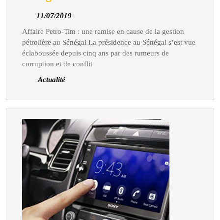
Petro-
11/07/2019
11/07/2019
Tim
Affaire Petro-Tim : une remise en cause de la gestion
:
pétrolière au Sénégal La présidence au Sénégal s’est vue
une
éclaboussée depuis cinq ans par des rumeurs de
remise
corruption et de conflit
en
Actualité
cause
de
la
gestion
pétrolière
au
Sénégal