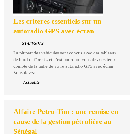
Les critères essentiels sur un
Les
autoradio GPS avec écran
critères
21/08/2019
21/08/2019
essentiels
La plupart des véhicules sont conçus avec des tableaux
sur
de bord différents, et c’est pourquoi vous devriez tenir
un
compte de la taille de votre autoradio GPS avec écran.
autoradio
Vous devez
GPS
Actualité
avec
écran
Affaire Petro-Tim : une remise en
cause de la gestion pétrolière au
Affaire
Sénégal