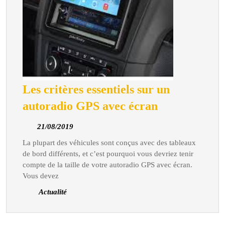
Les critères essentiels sur un
Les
autoradio GPS avec écran
critères
21/08/2019
21/08/2019
essentiels
La plupart des véhicules sont conçus avec des tableaux
sur
de bord différents, et c’est pourquoi vous devriez tenir
un
compte de la taille de votre autoradio GPS avec écran.
autoradio
Vous devez
GPS
Actualité
avec
écran